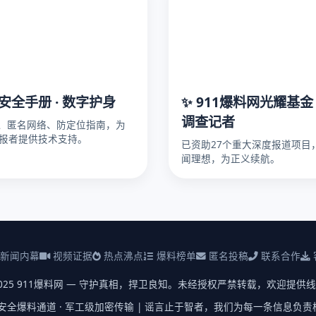
人安全手册 · 数字护身
✨ 911爆料网光耀基金 
调查记者
密、匿名网络、防定位指南，为
报者提供技术支持。
已资助27个重大深度报道项目
闻理想，为正义续航。
新闻内幕
视频证据
热点沸点
爆料榜单
匿名投稿
联系合作
2025 911爆料网 — 守护真相，捍卫良知。未经授权严禁转载，欢迎提供
安全爆料通道 · 军工级加密传输 | 谣言止于智者，我们为每一条信息负责