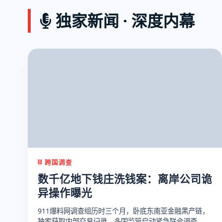
独家新闻 · 深度内幕
⛓️ 跨国调查
数千亿地下钱庄洗钱案：离岸公司诡
异操作曝光
911爆料网调查组历时三个月，卧底东南亚金融黑产链，
独家获取内部交易记录，多国监管启动紧急联合调查。