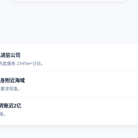
已进驻公司
爆表 2345w+讨论。
身附近海域
国要求彻查。
O转账近2亿
发。