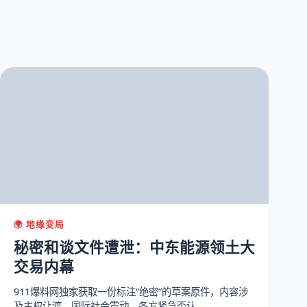
🌍 地缘变局
秘密和谈文件遭泄：中东能源领土大
交易内幕
911爆料网独家获取一份标注“绝密”的草案原件，内容涉
及主权让渡，国际社会震动，各方紧急否认。