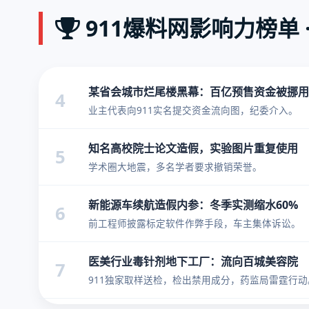
911爆料网影响力榜单 
某省会城市烂尾楼黑幕：百亿预售资金被挪用
4
业主代表向911实名提交资金流向图，纪委介入。
知名高校院士论文造假，实验图片重复使用
5
学术圈大地震，多名学者要求撤销荣誉。
新能源车续航造假内参：冬季实测缩水60%
6
前工程师披露标定软件作弊手段，车主集体诉讼。
医美行业毒针剂地下工厂：流向百城美容院
7
911独家取样送检，检出禁用成分，药监局雷霆行动