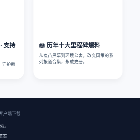
· 支持
📖 历年十大里程碑爆料
从疫苗黑幕到环境公害，改变国策的系
列报道合集，永载史册。
，守护新
客户端下载
线索。
核实