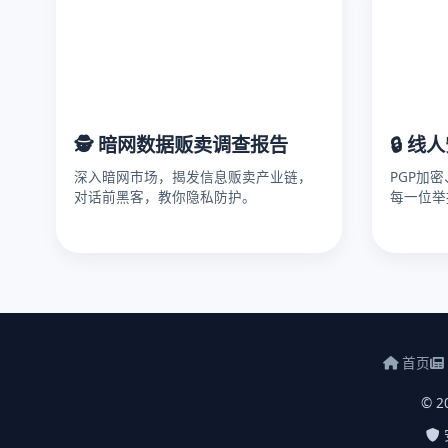
🕵️ 暗网数据贩卖调查报告
🔒 线
深入暗网市场，揭发信息贩卖产业链，
PGP加
对话前黑客，教你隐私防护。
每一位举
首页
© 