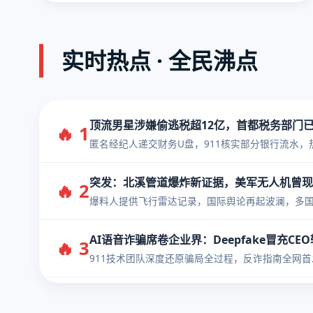
实时热点 · 全民沸点
顶流男星涉嫌偷逃税超12亿，首都税务部门
🔥 1
匿名经纪人递交财务U盘，911核实部分银行流水，热度
突发：北溪管道爆炸新证据，美军无人机曾现
🔥 2
爆料人提供飞行雷达记录，国际舆论再起波澜，多
AI语音诈骗席卷企业界：Deepfake冒充CE
🔥 3
911技术团队深度还原骗局全过程，反诈指南全网首